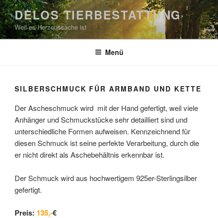
Zum
DELOS TIERBESTATTUNG
Inhalt
Weil es Herzenssache ist
springen
Menü
SILBERSCHMUCK FÜR ARMBAND UND KETTE
Der Ascheschmuck wird mit der Hand gefertigt, weil viele
Anhänger und Schmuckstücke sehr detailliert sind und
unterschiedliche Formen aufweisen. Kennzeichnend für
diesen Schmuck ist seine perfekte Verarbeitung, durch die
er nicht direkt als Aschebehältnis erkennbar ist.
Der Schmuck wird aus hochwertigem 925er-Sterlingsilber
gefertigt.
Preis:
135,-
€