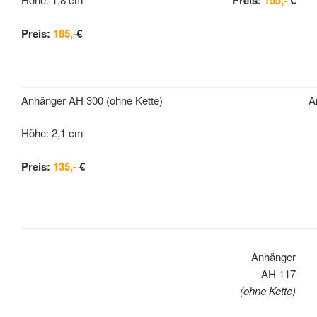
Preis:
155,-
€
Preis:
185,-
€
Anhänger AH 300 (ohne Kette)
A
Höhe: 2,1 cm
Preis:
135,-
€
Anhänger
AH 117
(ohne Kette)