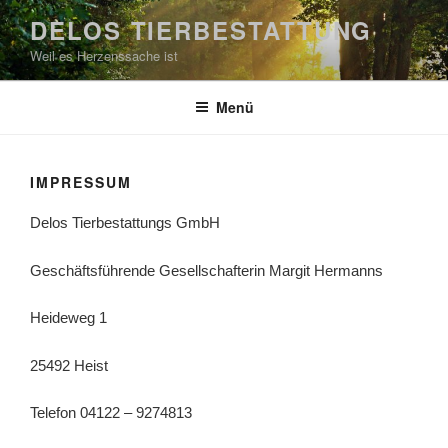
Zum
DELOS TIERBESTATTUNG
Inhalt
Weil es Herzenssache ist
springen
Menü
IMPRESSUM
Delos Tierbestattungs GmbH
Geschäftsführende Gesellschafterin Margit Hermanns
Heideweg 1
25492 Heist
Telefon 04122 – 9274813