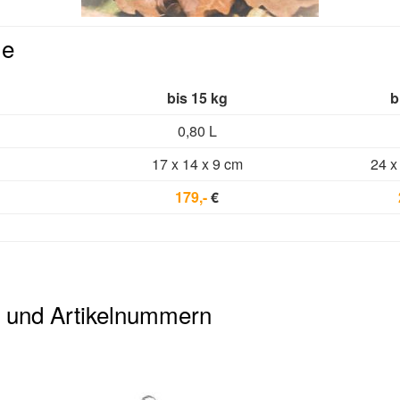
le
bis 15 kg
b
0,80 L
17 x 14 x 9 cm
24 x
179,-
€
 und Artikelnummern