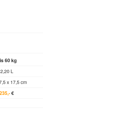
is 60 kg
2,20 L
7,5 x 17,5 cm
235,-
€