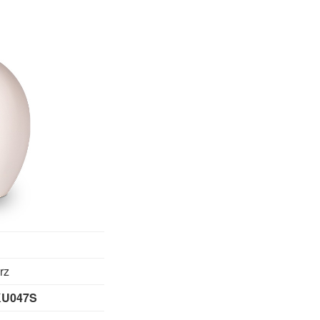
rz
KU047S