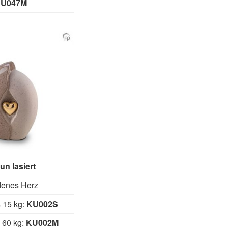
U047M
un lasiert
denes Herz
s 15 kg:
KU002S
s 60 kg:
KU002M