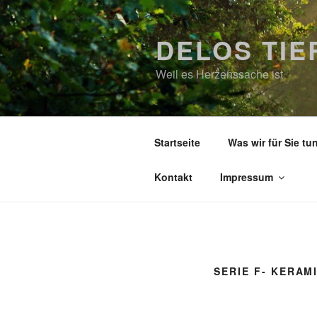
Zum
Inhalt
DELOS TI
springen
Weil es Herzenssache ist
Startseite
Was wir für Sie tu
Kontakt
Impressum
SERIE F- KERAM