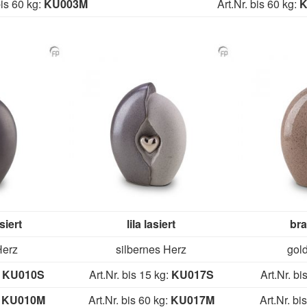
bis 60 kg:
KU003M
Art.Nr. bis 60 kg:
K
siert
lila lasiert
bra
Herz
silbernes Herz
gol
:
KU010S
Art.Nr. bis 15 kg:
KU017S
Art.Nr. bi
:
KU010M
Art.Nr. bis 60 kg:
KU017M
Art.Nr. bi