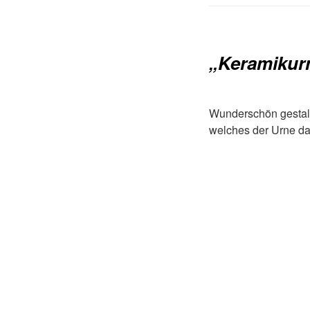
„Keramikurn
Wunderschön gestalt
welches der Urne da