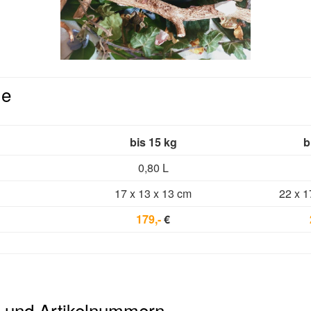
le
bis 15 kg
b
0,80 L
17 x 13 x 13 cm
22 x 1
179,-
€
 und Artikelnummern