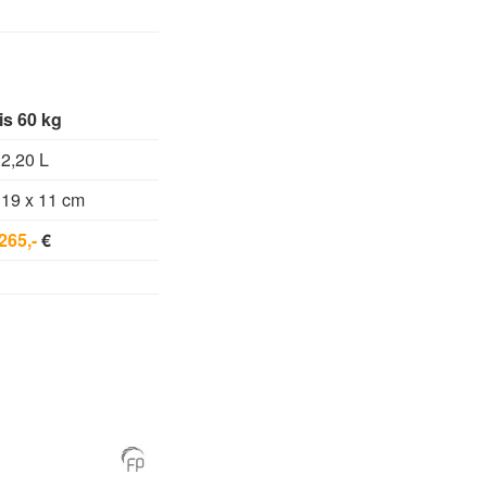
is 60 kg
2,20 L
 19 x 11 cm
265,-
€