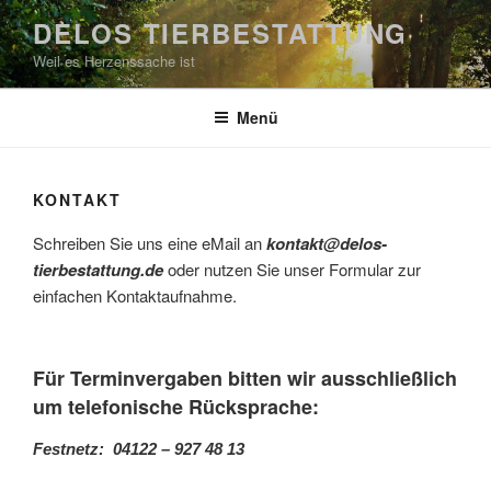
Zum
DELOS TIERBESTATTUNG
Inhalt
Weil es Herzenssache ist
springen
Menü
KONTAKT
Schreiben Sie uns eine eMail an
kontakt@delos-
tierbestattung.de
oder nutzen Sie unser Formular zur
einfachen Kontaktaufnahme.
Für Terminvergaben bitten wir ausschließlich
um telefonische Rücksprache:
Festnetz: 04122 – 927 48 13