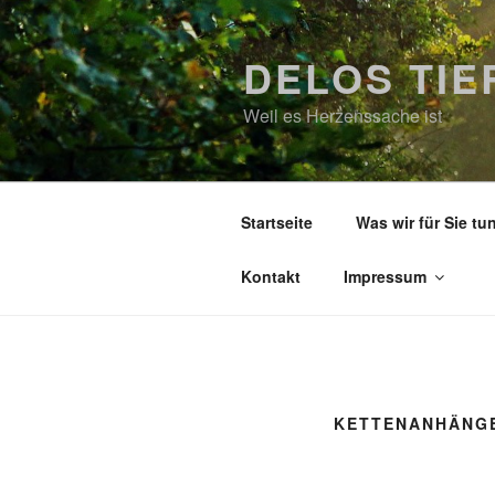
Zum
Inhalt
DELOS TI
springen
Weil es Herzenssache ist
Startseite
Was wir für Sie tu
Kontakt
Impressum
KETTENANHÄNG