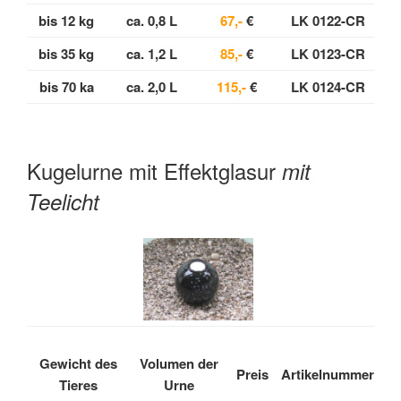
bis 12 kg
ca. 0,8 L
67,-
€
LK 0122-CR
bis 35 kg
ca. 1,2 L
85,-
€
LK 0123-CR
bis 70 ka
ca. 2,0 L
115,-
€
LK 0124-CR
Kugelurne mit Effektglasur
mit
Teelicht
Gewicht des
Volumen der
Preis
Artikelnummer
Tieres
Urne