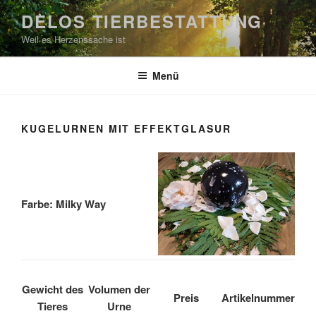
Zum
DELOS TIERBESTATTUNG
Inhalt
Weil es Herzenssache ist
springen
Menü
KUGELURNEN MIT EFFEKTGLASUR
Farbe: Milky Way
Gewicht des
Volumen der
Preis
Artikelnummer
Tieres
Urne