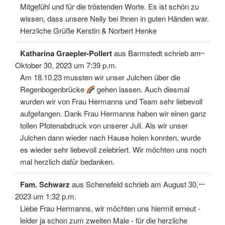
Mitgefühl und für die tröstenden Worte. Es ist schön zu
wissen, dass unsere Nelly bei Ihnen in guten Händen war.
Herzliche Grüße Kerstin & Norbert Henke
Diese
...
Katharina Graepler-Pollert
aus
Barmstedt
schrieb am
Meta
ein-/
Oktober 30, 2023
um
7:39 p.m.
Am 18.10.23 mussten wir unser Julchen über die
Regenbogenbrücke
gehen lassen. Auch diesmal
wurden wir von Frau Hermanns und Team sehr liebevoll
aufgefangen. Dank Frau Hermanns haben wir einen ganz
tollen Pfotenabdruck von unserer Juli. Als wir unser
Julchen dann wieder nach Hause holen konnten, wurde
es wieder sehr liebevoll zelebriert. Wir möchten uns noch
mal herzlich dafür bedanken.
Diese
...
Fam. Schwarz
aus
Schenefeld
schrieb am
August 30,
Meta
ein-/
2023
um
1:32 p.m.
Liebe Frau Hermanns, wir möchten uns hiermit erneut -
leider ja schon zum zweiten Male - für die herzliche