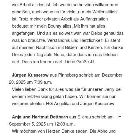
viel Arbeit all das ist. Ich wurde so herzlich willkommen
geheißen, auch wenn es für viele „nur ein Wellensittich“
ist. Trotz meiner privaten Arbeit als Auffangstation
bedeutet mir mein Bounty alles. Mit ihm hat alles
angefangen. Und als es so weit war, war Delos genau das
was ich brauchte. Verständnis und Herzlichkeit. Er steht
auf meinem Nachttisch mit Bildern und Kerzen. Ich danke
Delos jeden Tag aufs Neue, dafür dass ich das erleben
darf. Dass ich trauern darf. Liebe Grüße Jil
Diese
...
Jürgen Kusserow
aus
Pinneberg
schrieb am
Dezember
Meta
ein-/
20, 2025
um
7:09 a.m.
Vielen lieben Dank für alles was sie für unseren Jerry bei
seinem letzten Gang getan haben. Wir können sie nur
weiterempfehlen. HG Angelika und Jürgen Kusserow
Diese
...
Anja und Hartmut Dettbarn
aus
Ellerau
schrieb am
Meta
ein-/
September 5, 2025
um
12:03 a.m.
Wir möchten von Herzen Danke sagen. Die Abholung