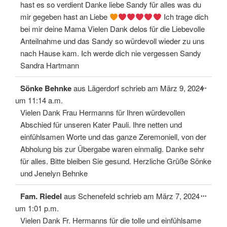
hast es so verdient Danke liebe Sandy für alles was du
mir gegeben hast an Liebe
Ich trage dich
bei mir deine Mama Vielen Dank delos für die Liebevolle
Anteilnahme und das Sandy so würdevoll wieder zu uns
nach Hause kam. Ich werde dich nie vergessen Sandy
Sandra Hartmann
Diese
...
Sönke Behnke
aus
Lägerdorf
schrieb am
März 9, 2024
Meta
ein-/
um
11:14 a.m.
Vielen Dank Frau Hermanns für Ihren würdevollen
Abschied für unseren Kater Pauli. Ihre netten und
einfühlsamen Worte und das ganze Zeremoniell, von der
Abholung bis zur Übergabe waren einmalig. Danke sehr
für alles. Bitte bleiben Sie gesund. Herzliche Grüße Sönke
und Jenelyn Behnke
Diese
...
Fam. Riedel
aus
Schenefeld
schrieb am
März 7, 2024
Meta
ein-/
um
1:01 p.m.
Vielen Dank Fr. Hermanns für die tolle und einfühlsame