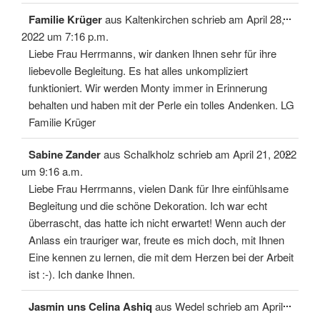
Diese
...
Familie Krüger
aus
Kaltenkirchen
schrieb am
April 28,
Meta
ein-/
2022
um
7:16 p.m.
Liebe Frau Herrmanns, wir danken Ihnen sehr für ihre
liebevolle Begleitung. Es hat alles unkompliziert
funktioniert. Wir werden Monty immer in Erinnerung
behalten und haben mit der Perle ein tolles Andenken. LG
Familie Krüger
Diese
...
Sabine Zander
aus
Schalkholz
schrieb am
April 21, 2022
Meta
ein-/
um
9:16 a.m.
Liebe Frau Herrmanns, vielen Dank für Ihre einfühlsame
Begleitung und die schöne Dekoration. Ich war echt
überrascht, das hatte ich nicht erwartet! Wenn auch der
Anlass ein trauriger war, freute es mich doch, mit Ihnen
Eine kennen zu lernen, die mit dem Herzen bei der Arbeit
ist :-). Ich danke Ihnen.
Diese
...
Jasmin uns Celina Ashiq
aus
Wedel
schrieb am
April
Meta