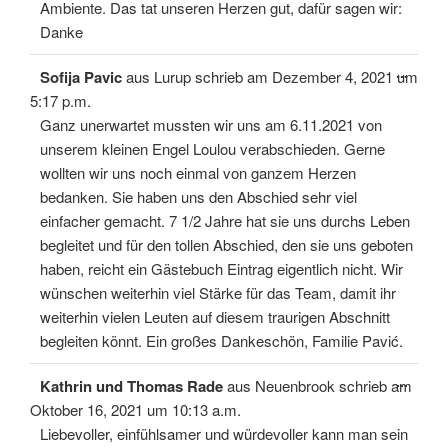
Ambiente. Das tat unseren Herzen gut, dafür sagen wir:
Danke
Diese
...
Sofija Pavic
aus
Lurup
schrieb am
Dezember 4, 2021
um
Meta
ein-/
5:17 p.m.
Ganz unerwartet mussten wir uns am 6.11.2021 von
unserem kleinen Engel Loulou verabschieden. Gerne
wollten wir uns noch einmal von ganzem Herzen
bedanken. Sie haben uns den Abschied sehr viel
einfacher gemacht. 7 1/2 Jahre hat sie uns durchs Leben
begleitet und für den tollen Abschied, den sie uns geboten
haben, reicht ein Gästebuch Eintrag eigentlich nicht. Wir
wünschen weiterhin viel Stärke für das Team, damit ihr
weiterhin vielen Leuten auf diesem traurigen Abschnitt
begleiten könnt. Ein großes Dankeschön, Familie Pavić.
Diese
...
Kathrin und Thomas Rade
aus
Neuenbrook
schrieb am
Meta
ein-/
Oktober 16, 2021
um
10:13 a.m.
Liebevoller, einfühlsamer und würdevoller kann man sein