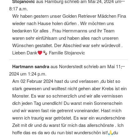
Stojanovic
aus
Hamburg
schrieb am
Mai 24, 2024
um
Meta
ein-/
8:17 a.m.
Wir haben gestern unser Golden Retriever Mädchen Fina
wieder nach Hause holen dürfen . Wir möchten uns
bedanken für alles . Frau Hermmanns und ihr Team
waren sehr einfühlsam und haben alles nach unseren
Wünschen gestaltet. Der Abschied war sehr würdevoll .
Lieben Dank
Familie Stojanovic
Diese
...
Hartmann sandra
aus
Norderstedt
schrieb am
Mai 11,
Meta
ein-/
2024
um
1:24 p.m.
Am 02 Februar 2024 hast du und verlassen ,du bist so
stark gewesen und wolltest nicht gehen aber Krebs ist ein
Monster. Es war so schmerzlich und wir alle vermissen
dich jeden Tag unendlich! Du warst mein Sonnenschein
und wir waren fast nie getrennt voneinander. Hast mich
wenn ich traurig war getröstet. Es war ein wunderschöne
Zeit mit dir und du warst für mich das allerschönste . Ich
hoffe das es da wo du nun bist wunderschön ist!
du