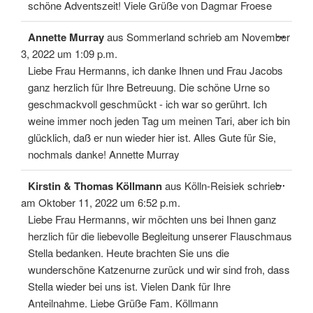
schöne Adventszeit! Viele Grüße von Dagmar Froese
Diese
...
Annette Murray
aus
Sommerland
schrieb am
November
Meta
ein-/
3, 2022
um
1:09 p.m.
Liebe Frau Hermanns, ich danke Ihnen und Frau Jacobs
ganz herzlich für Ihre Betreuung. Die schöne Urne so
geschmackvoll geschmückt - ich war so gerührt. Ich
weine immer noch jeden Tag um meinen Tari, aber ich bin
glücklich, daß er nun wieder hier ist. Alles Gute für Sie,
nochmals danke! Annette Murray
Diese
...
Kirstin & Thomas Köllmann
aus
Kölln-Reisiek
schrieb
Meta
ein-/
am
Oktober 11, 2022
um
6:52 p.m.
Liebe Frau Hermanns, wir möchten uns bei Ihnen ganz
herzlich für die liebevolle Begleitung unserer Flauschmaus
Stella bedanken. Heute brachten Sie uns die
wunderschöne Katzenurne zurück und wir sind froh, dass
Stella wieder bei uns ist. Vielen Dank für Ihre
Anteilnahme. Liebe Grüße Fam. Köllmann