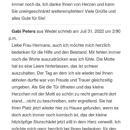
immer noch da. Ich danke Ihnen von Herzen und kann
Sie uneingeschränkt weiterempfehlen! Viele Grüße und
alles Gute für Sie!
Diese
...
Gabi Peters
aus
Wedel
schrieb am
Juli 31, 2022
um
2:30
Meta
ein-/
p.m.
Liebe Frau Hermans, auch ich möchte mich herzlich
bedanken für die Hilfe und den Beistand. Mir fehlen immer
noch die Worte auszudrücken was ich fühle. Die Motte
hat so eine Leere hinterlassen, das ist schwer
auszuhalten. Der Tag an dem ich sie wieder bei Ihnen
abholen durfte war von Freude und Trauer gleichzeitig
umgeben. Als Sie die Tür öffneten und das kleine
Herzchen mit der Motti so schön zu recht gemacht dort
stand....nicht zu beschreiben, sehr ergreifend. Sie hat
ihren Platz jetzt wieder hier zu Hause gefunden, wenn es
doch auch immer noch komisch ist, das der kleine
hitzköpfige Sturschädel jetzt still in dem Herz verweilt. Ich
möchte mich ganz herzlich bei Ihnen bedanken, für den