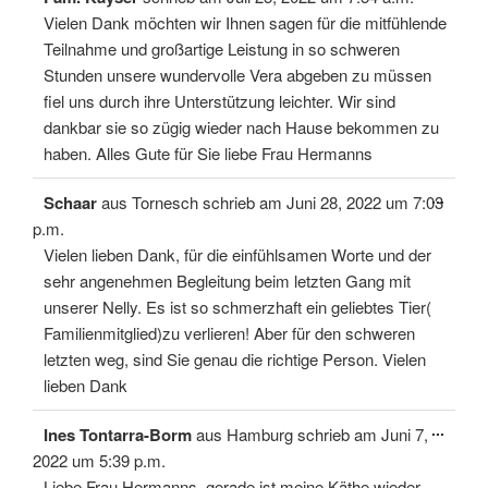
Meta
ein-/
Vielen Dank möchten wir Ihnen sagen für die mitfühlende
Teilnahme und großartige Leistung in so schweren
Stunden unsere wundervolle Vera abgeben zu müssen
fiel uns durch ihre Unterstützung leichter. Wir sind
dankbar sie so zügig wieder nach Hause bekommen zu
haben. Alles Gute für Sie liebe Frau Hermanns
Diese
...
Schaar
aus
Tornesch
schrieb am
Juni 28, 2022
um
7:03
Meta
ein-/
p.m.
Vielen lieben Dank, für die einfühlsamen Worte und der
sehr angenehmen Begleitung beim letzten Gang mit
unserer Nelly. Es ist so schmerzhaft ein geliebtes Tier(
Familienmitglied)zu verlieren! Aber für den schweren
letzten weg, sind Sie genau die richtige Person. Vielen
lieben Dank
Diese
...
Ines Tontarra-Borm
aus
Hamburg
schrieb am
Juni 7,
Meta
ein-/
2022
um
5:39 p.m.
Liebe Frau Hermanns, gerade ist meine Käthe wieder