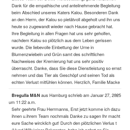
Dank für die empathische und anteilnehmende Begleitung
beim Abschied unseres Katers Kalou. Besonderen Dank
an den Herrn, der Kalou so pietätvoll abgeholt und ihn uns
heute so zugewandt wieder nach Hause gebracht hat.
Ihre Begleitung in allen Fragen hat uns sehr geholfen,
nachdem Kalou so plötzlich aus dem Leben gerissen
wurde. Die liebevolle Einbettung der Urne in
Blumenzwiebeln und Grün samt des schriftlichen
Nachweises der Kremierung hat uns sehr positiv
überrascht. Danke, dass Sie diese Dienstleistung so ernst
nehmen und das Tier als Geschöpf und seinen Tod als
echten Verlust mitfühlen können. Herzlich, Familie Macke
Diese
...
Bregulla M&N
aus
Hamburg
schrieb am
Januar 27, 2025
Meta
ein-/
um
11:22 a.m.
Sehr geehrte Frau Herrmanns, Erst jetzt komme ich dazu
ihnen u.ihrem Team nochmals Danke zu sagen Ihr macht
eure Sache wircklich gut! Durch den plötzlichen Verlus t
(Hund Willy)einer Bekannten, habe ich sofort an Sie