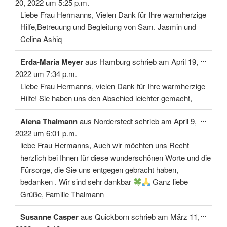
ein-/
20, 2022
um
5:25 p.m.
Liebe Frau Hermanns, Vielen Dank für Ihre warmherzige
Hilfe,Betreuung und Begleitung von Sam. Jasmin und
Celina Ashiq
Diese
...
Erda-Maria Meyer
aus
Hamburg
schrieb am
April 19,
Meta
ein-/
2022
um
7:34 p.m.
Liebe Frau Hermanns, vielen Dank für Ihre warmherzige
Hilfe! Sie haben uns den Abschied leichter gemacht,
Diese
...
Alena Thalmann
aus
Norderstedt
schrieb am
April 9,
Meta
ein-/
2022
um
6:01 p.m.
liebe Frau Hermanns, Auch wir möchten uns Recht
herzlich bei Ihnen für diese wunderschönen Worte und die
Fürsorge, die Sie uns entgegen gebracht haben,
bedanken . Wir sind sehr dankbar
Ganz liebe
Grüße, Familie Thalmann
Diese
...
Susanne Casper
aus
Quickborn
schrieb am
März 11,
Meta