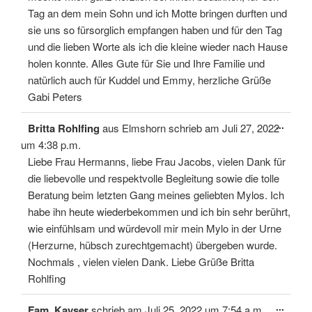
Tag an dem mein Sohn und ich Motte bringen durften und
sie uns so fürsorglich empfangen haben und für den Tag
und die lieben Worte als ich die kleine wieder nach Hause
holen konnte. Alles Gute für Sie und Ihre Familie und
natürlich auch für Kuddel und Emmy, herzliche Grüße
Gabi Peters
Diese
...
Britta Rohlfing
aus
Elmshorn
schrieb am
Juli 27, 2022
Meta
ein-/
um
4:38 p.m.
Liebe Frau Hermanns, liebe Frau Jacobs, vielen Dank für
die liebevolle und respektvolle Begleitung sowie die tolle
Beratung beim letzten Gang meines geliebten Mylos. Ich
habe ihn heute wiederbekommen und ich bin sehr berührt,
wie einfühlsam und würdevoll mir mein Mylo in der Urne
(Herzurne, hübsch zurechtgemacht) übergeben wurde.
Nochmals , vielen vielen Dank. Liebe Grüße Britta
Rohlfing
Diese
...
Fam. Kayser
schrieb am
Juli 25, 2022
um
7:54 a.m.