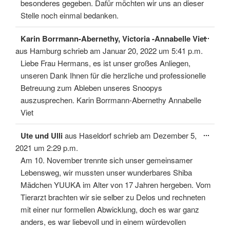
besonderes gegeben. Dafür möchten wir uns an dieser
Stelle noch einmal bedanken.
Diese
...
Karin Borrmann-Abernethy, Victoria -Annabelle Viet
Meta
ein-/
aus
Hamburg
schrieb am
Januar 20, 2022
um
5:41 p.m.
Liebe Frau Hermans, es ist unser großes Anliegen,
unseren Dank Ihnen für die herzliche und professionelle
Betreuung zum Ableben unseres Snoopys
auszusprechen. Karin Borrmann-Abernethy Annabelle
Viet
Diese
...
Ute und Ulli
aus
Haseldorf
schrieb am
Dezember 5,
Meta
ein-/
2021
um
2:29 p.m.
Am 10. November trennte sich unser gemeinsamer
Lebensweg, wir mussten unser wunderbares Shiba
Mädchen YUUKA im Alter von 17 Jahren hergeben. Vom
Tierarzt brachten wir sie selber zu Delos und rechneten
mit einer nur formellen Abwicklung, doch es war ganz
anders, es war liebevoll und in einem würdevollen