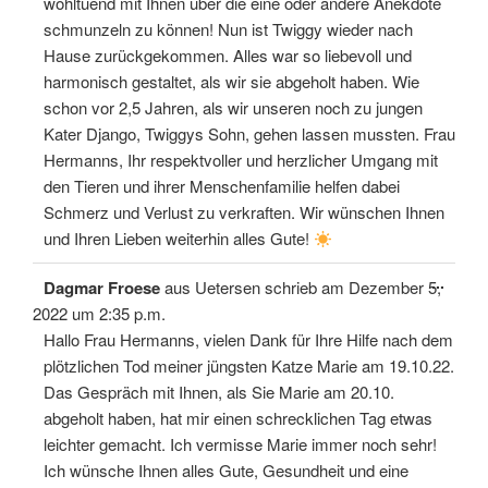
wohltuend mit Ihnen über die eine oder andere Anekdote
schmunzeln zu können! Nun ist Twiggy wieder nach
Hause zurückgekommen. Alles war so liebevoll und
harmonisch gestaltet, als wir sie abgeholt haben. Wie
schon vor 2,5 Jahren, als wir unseren noch zu jungen
Kater Django, Twiggys Sohn, gehen lassen mussten. Frau
Hermanns, Ihr respektvoller und herzlicher Umgang mit
den Tieren und ihrer Menschenfamilie helfen dabei
Schmerz und Verlust zu verkraften. Wir wünschen Ihnen
und Ihren Lieben weiterhin alles Gute!
Diese
...
Dagmar Froese
aus
Uetersen
schrieb am
Dezember 5,
Meta
ein-/
2022
um
2:35 p.m.
Hallo Frau Hermanns, vielen Dank für Ihre Hilfe nach dem
plötzlichen Tod meiner jüngsten Katze Marie am 19.10.22.
Das Gespräch mit Ihnen, als Sie Marie am 20.10.
abgeholt haben, hat mir einen schrecklichen Tag etwas
leichter gemacht. Ich vermisse Marie immer noch sehr!
Ich wünsche Ihnen alles Gute, Gesundheit und eine