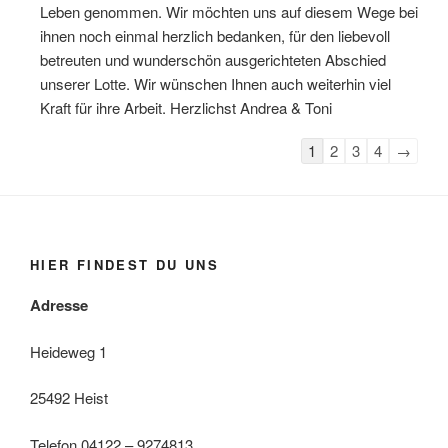
Leben genommen. Wir möchten uns auf diesem Wege bei
ihnen noch einmal herzlich bedanken, für den liebevoll
betreuten und wunderschön ausgerichteten Abschied
unserer Lotte. Wir wünschen Ihnen auch weiterhin viel
Kraft für ihre Arbeit. Herzlichst Andrea & Toni
Navigation
1
2
3
4
→
der
Gästebuchliste
HIER FINDEST DU UNS
Adresse
Heideweg 1
25492 Heist
Telefon 04122 – 9274813