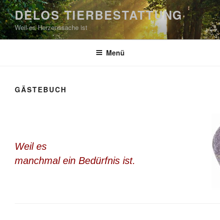
Zum
DELOS TIERBESTATTUNG
Inhalt
Weil es Herzenssache ist
springen
Menü
GÄSTEBUCH
Weil es
manchmal ein Bedürfnis ist.