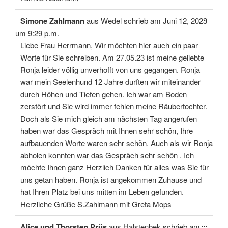
Diese
...
Simone Zahlmann
aus
Wedel
schrieb am
Juni 12, 2023
Meta
ein-/
um
9:29 p.m.
Liebe Frau Herrmann, Wir möchten hier auch ein paar
Worte für Sie schreiben. Am 27.05.23 ist meine geliebte
Ronja leider völlig unverhofft von uns gegangen. Ronja
war mein Seelenhund 12 Jahre durften wir miteinander
durch Höhen und Tiefen gehen. Ich war am Boden
zerstört und Sie wird immer fehlen meine Räubertochter.
Doch als Sie mich gleich am nächsten Tag angerufen
haben war das Gespräch mit Ihnen sehr schön, Ihre
aufbauenden Worte waren sehr schön. Auch als wir Ronja
abholen konnten war das Gespräch sehr schön . Ich
möchte Ihnen ganz Herzlich Danken für alles was Sie für
uns getan haben. Ronja ist angekommen Zuhause und
hat Ihren Platz bei uns mitten im Leben gefunden.
Herzliche Grüße S.Zahlmann mit Greta Mops
Diese
...
Alice und Thorsten Prüs
aus
Halstenbek
schrieb am