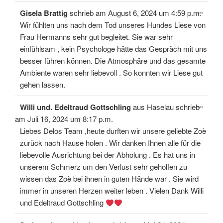
Diese
...
Gisela Brattig
schrieb am
August 6, 2024
um
4:59 p.m.
Meta
ein-/
Wir fühlten uns nach dem Tod unseres Hundes Liese von
Frau Hermanns sehr gut begleitet. Sie war sehr
einfühlsam , kein Psychologe hätte das Gespräch mit uns
besser führen können. Die Atmosphäre und das gesamte
Ambiente waren sehr liebevoll . So konnten wir Liese gut
gehen lassen.
Diese
...
Willi und. Edeltraud Gottschling
aus
Haselau
schrieb
Meta
ein-/
am
Juli 16, 2024
um
8:17 p.m.
Liebes Delos Team ,heute durften wir unsere geliebte Zoè
zurück nach Hause holen . Wir danken Ihnen alle für die
liebevolle Ausrichtung bei der Abholung . Es hat uns in
unserem Schmerz um den Verlust sehr geholfen zu
wissen das Zoè bei ihnen in guten Hände war . Sie wird
immer in unseren Herzen weiter leben . Vielen Dank Willi
und Edeltraud Gottschling
Diese
...