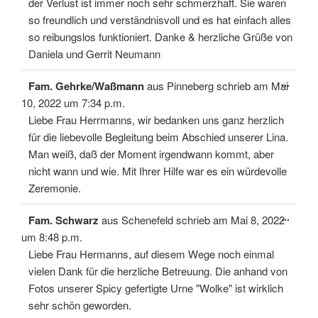
der Verlust ist immer noch sehr schmerzhaft. Sie waren
so freundlich und verständnisvoll und es hat einfach alles
so reibungslos funktioniert. Danke & herzliche Grüße von
Daniela und Gerrit Neumann
Diese
...
Fam. Gehrke/Waßmann
aus
Pinneberg
schrieb am
Mai
Meta
ein-/
10, 2022
um
7:34 p.m.
Liebe Frau Herrmanns, wir bedanken uns ganz herzlich
für die liebevolle Begleitung beim Abschied unserer Lina.
Man weiß, daß der Moment irgendwann kommt, aber
nicht wann und wie. Mit Ihrer Hilfe war es ein würdevolle
Zeremonie.
Diese
...
Fam. Schwarz
aus
Schenefeld
schrieb am
Mai 8, 2022
Meta
ein-/
um
8:48 p.m.
Liebe Frau Hermanns, auf diesem Wege noch einmal
vielen Dank für die herzliche Betreuung. Die anhand von
Fotos unserer Spicy gefertigte Urne "Wolke" ist wirklich
sehr schön geworden.