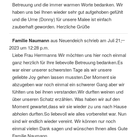
Betreuung und die immer warmen Worte bedanken. Wir
haben uns bei Ihnen wieder sehr gut aufgehoben gefühlt
und die Urne (Donny) für unsere Malee ist einfach
zauberhaft geworden. Herzliche Grüße
Diese
...
Familie Naumann
aus
Neuendeich
schrieb am
Juli 21,
Meta
ein-/
2023
um
12:28 p.m.
Liebe Frau Herrmanns Wir möchten uns hier noch einmal
ganz herzlich für Ihre liebevolle Betreuung bedanken.Es
war einer unserer schwersten Tage als wir unsere
geliebte Joy gehen lassen mussten.Der Moment sie
abzugeben war noch einmal ein schwerer Gang aber wir
fühlten uns bei ihnen verstanden.Wir durften weinen und
über unseren Schatz erzählen. Was haben wir auf den
Moment gewartet,dass wir sie wieder zu uns nach Hause
abholen durften.So liebevoll wie alles vorbereitet war. Nun
sind wir endlich wieder vereint. Wir können nur noch
einmal vielen Dank sagen und wünschen Ihnen alles Gute
Familie Naumann