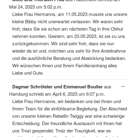
Meta
ein-/
Mai 24, 2023
um
5:02 p.m.
Liebe Frau Hermanns, am 11.05.2023 musste uns unsere
kleine Bibby nicht unerwartet verlassen. Wir waren sehr
froh, dass Sie sie schon am nächsten Tag in Ihre Obhut
nehmen konnten. Gestern, am 23.05.2023, ist sie zu uns
zurückgekommen. Wir sind sehr froh, dass sie nun
wieder da ist und, möchten uns sehr für Ihre Anteilnahme
und die ausführliche Beratung und Abwicklung bedanken.
Wir wünschen Ihnen und Ihrem Familienanhang alles
Liebe und Gute.
Diese
...
Dagmar Schröteler und Emmanuel Boulier
aus
Meta
ein-/
Hamburg
schrieb am
April 6, 2023
um
6:07 p.m.
Liebe Frau Hermanns, wir bedanken uns bei Ihnen und
Ihrem Team für die einfühlsame Begleitung. Der Abschied
von unserer kleinen Rebellin Twiggy war eine schwierige
Entscheidung. Der freundliche Austausch mit Ihnen hat
uns Trost gespendet. Trotz der Traurigkeit, war es