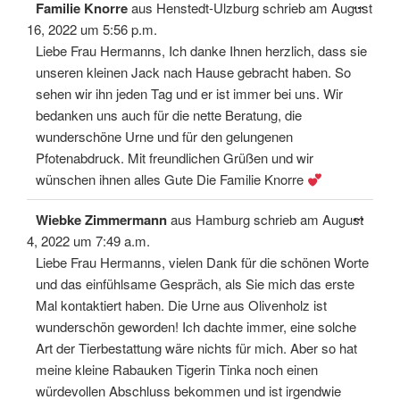
Diese
...
Familie Knorre
aus
Henstedt-Ulzburg
schrieb am
August
Meta
ein-/
16, 2022
um
5:56 p.m.
Liebe Frau Hermanns, Ich danke Ihnen herzlich, dass sie
unseren kleinen Jack nach Hause gebracht haben. So
sehen wir ihn jeden Tag und er ist immer bei uns. Wir
bedanken uns auch für die nette Beratung, die
wunderschöne Urne und für den gelungenen
Pfotenabdruck. Mit freundlichen Grüßen und wir
wünschen ihnen alles Gute Die Familie Knorre
Diese
...
Wiebke Zimmermann
aus
Hamburg
schrieb am
August
Meta
ein-/
4, 2022
um
7:49 a.m.
Liebe Frau Hermanns, vielen Dank für die schönen Worte
und das einfühlsame Gespräch, als Sie mich das erste
Mal kontaktiert haben. Die Urne aus Olivenholz ist
wunderschön geworden! Ich dachte immer, eine solche
Art der Tierbestattung wäre nichts für mich. Aber so hat
meine kleine Rabauken Tigerin Tinka noch einen
würdevollen Abschluss bekommen und ist irgendwie