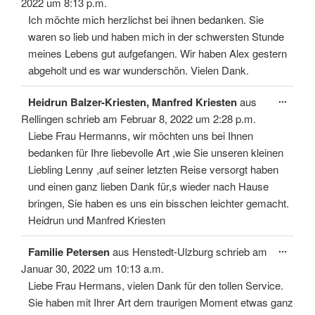
ein-/
2022
um
8:13 p.m.
Ich möchte mich herzlichst bei ihnen bedanken. Sie
waren so lieb und haben mich in der schwersten Stunde
meines Lebens gut aufgefangen. Wir haben Alex gestern
abgeholt und es war wunderschön. Vielen Dank.
Diese
...
Heidrun Balzer-Kriesten, Manfred Kriesten
aus
Meta
ein-/
Rellingen
schrieb am
Februar 8, 2022
um
2:28 p.m.
Liebe Frau Hermanns, wir möchten uns bei Ihnen
bedanken für Ihre liebevolle Art ,wie Sie unseren kleinen
Liebling Lenny ,auf seiner letzten Reise versorgt haben
und einen ganz lieben Dank für,s wieder nach Hause
bringen, Sie haben es uns ein bisschen leichter gemacht.
Heidrun und Manfred Kriesten
Diese
...
Familie Petersen
aus
Henstedt-Ulzburg
schrieb am
Meta
ein-/
Januar 30, 2022
um
10:13 a.m.
Liebe Frau Hermans, vielen Dank für den tollen Service.
Sie haben mit Ihrer Art dem traurigen Moment etwas ganz