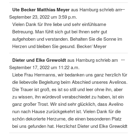
Diese
...
Ute Becker Matthias Meyer
aus
Hamburg
schrieb am
Meta
ein-/
September 23, 2022
um
3:59 p.m.
Vielen Dank für Ihre liebe und sehr einfühlsame
Betreuung. Man fühlt sich gut bei Ihnen sehr gut
aufgehoben und verstanden. Behalten Sie die Sonne im
Herzen und bleiben Sie gesund. Becker/ Meyer
Diese
...
Dieter und Elke Grewoldt
aus
Hamburg
schrieb am
Meta
ein-/
September 17, 2022
um
11:22 a.m.
Liebe Frau Hermanns, wir bedanken uns ganz herzlich für
die liebevolle Begleitung beim Abschied unseres Avelinos.
Die Trauer ist groß, es ist so still und leer ohne ihn, aber
zu wissen, ihn würdevoll verabschiedet zu haben, ist ein
ganz großer Trost. Wir sind sehr glücklich, dass Avelino
nun nach Hause zurückgekehrt ist. Vielen Dank für die
schön dekorierte Herzurne, die einen besonderen Platz
bei uns gefunden hat. Herzlichst Dieter und Elke Grewoldt