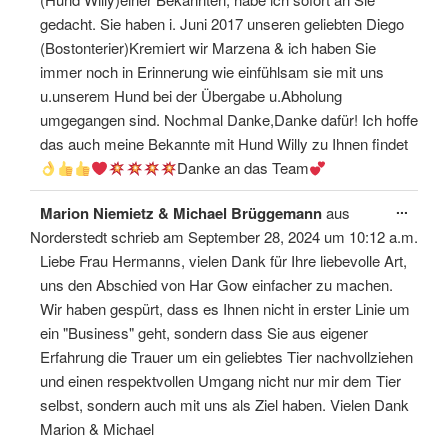
gedacht. Sie haben i. Juni 2017 unseren geliebten Diego
(Bostonterier)Kremiert wir Marzena & ich haben Sie
immer noch in Erinnerung wie einfühlsam sie mit uns
u.unserem Hund bei der Übergabe u.Abholung
umgegangen sind. Nochmal Danke,Danke dafür! Ich hoffe
das auch meine Bekannte mit Hund Willy zu Ihnen findet
Danke an das Team
Diese
...
Marion Niemietz & Michael Brüggemann
aus
Meta
ein-/
Norderstedt
schrieb am
September 28, 2024
um
10:12 a.m.
Liebe Frau Hermanns, vielen Dank für Ihre liebevolle Art,
uns den Abschied von Har Gow einfacher zu machen.
Wir haben gespürt, dass es Ihnen nicht in erster Linie um
ein "Business" geht, sondern dass Sie aus eigener
Erfahrung die Trauer um ein geliebtes Tier nachvollziehen
und einen respektvollen Umgang nicht nur mir dem Tier
selbst, sondern auch mit uns als Ziel haben. Vielen Dank
Marion & Michael