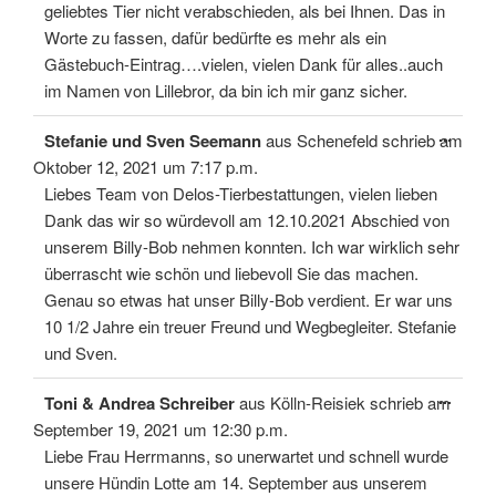
geliebtes Tier nicht verabschieden, als bei Ihnen. Das in
Worte zu fassen, dafür bedürfte es mehr als ein
Gästebuch-Eintrag….vielen, vielen Dank für alles..auch
im Namen von Lillebror, da bin ich mir ganz sicher.
Diese
...
Stefanie und Sven Seemann
aus
Schenefeld
schrieb am
Meta
ein-/
Oktober 12, 2021
um
7:17 p.m.
Liebes Team von Delos-Tierbestattungen, vielen lieben
Dank das wir so würdevoll am 12.10.2021 Abschied von
unserem Billy-Bob nehmen konnten. Ich war wirklich sehr
überrascht wie schön und liebevoll Sie das machen.
Genau so etwas hat unser Billy-Bob verdient. Er war uns
10 1/2 Jahre ein treuer Freund und Wegbegleiter. Stefanie
und Sven.
Diese
...
Toni & Andrea Schreiber
aus
Kölln-Reisiek
schrieb am
Meta
ein-/
September 19, 2021
um
12:30 p.m.
Liebe Frau Herrmanns, so unerwartet und schnell wurde
unsere Hündin Lotte am 14. September aus unserem