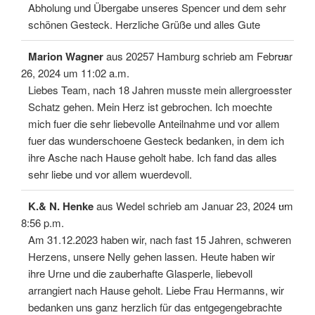
Abholung und Übergabe unseres Spencer und dem sehr
schönen Gesteck. Herzliche Grüße und alles Gute
Diese
...
Marion Wagner
aus
20257 Hamburg
schrieb am
Februar
Meta
ein-/
26, 2024
um
11:02 a.m.
Liebes Team, nach 18 Jahren musste mein allergroesster
Schatz gehen. Mein Herz ist gebrochen. Ich moechte
mich fuer die sehr liebevolle Anteilnahme und vor allem
fuer das wunderschoene Gesteck bedanken, in dem ich
ihre Asche nach Hause geholt habe. Ich fand das alles
sehr liebe und vor allem wuerdevoll.
Diese
...
K.& N. Henke
aus
Wedel
schrieb am
Januar 23, 2024
um
Meta
ein-/
8:56 p.m.
Am 31.12.2023 haben wir, nach fast 15 Jahren, schweren
Herzens, unsere Nelly gehen lassen. Heute haben wir
ihre Urne und die zauberhafte Glasperle, liebevoll
arrangiert nach Hause geholt. Liebe Frau Hermanns, wir
bedanken uns ganz herzlich für das entgegengebrachte