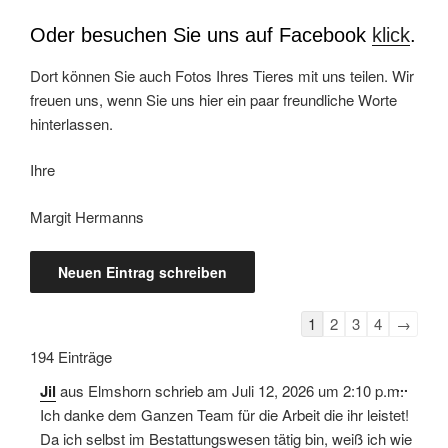
Oder besuchen Sie uns auf Facebook
klick
.
Dort können Sie auch Fotos Ihres Tieres mit uns teilen. Wir
freuen uns, wenn Sie uns hier ein paar freundliche Worte
hinterlassen.
Ihre
Margit Hermanns
Navigation
1
2
3
4
→
der
194 Einträge
Gästebuchliste
Diese
...
Jil
aus
Elmshorn
schrieb am
Juli 12, 2026
um
2:10 p.m.
Meta
ein-/
Ich danke dem Ganzen Team für die Arbeit die ihr leistet!
Da ich selbst im Bestattungswesen tätig bin, weiß ich wie