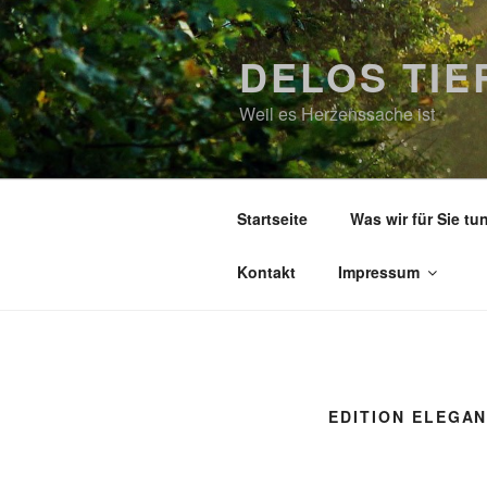
Zum
Inhalt
DELOS TI
springen
Weil es Herzenssache ist
Startseite
Was wir für Sie tu
Kontakt
Impressum
EDITION ELEGA