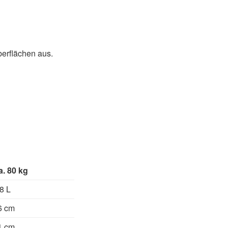
berflächen aus.
a. 80 kg
,8 L
6 cm
1 cm