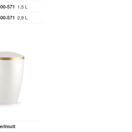
500-571
1,5 L
800-571
2,8 L
erlmutt