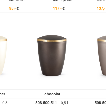
95,-
€
117,-
€
137,-
ner
chocolat
41
0,5 L
508-500-511
0,5 L
508-