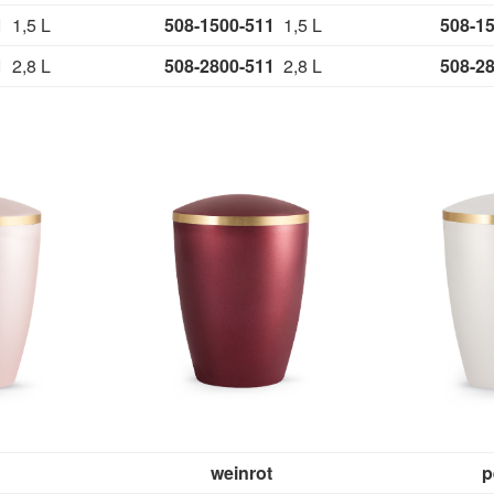
41
1,5 L
508-1500-511
1,5 L
508-1
41
2,8 L
508-2800-511
2,8 L
508-2
weinrot
p