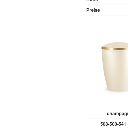
Preise
champag
508-500-5