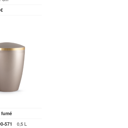
€
fumé
500-571
0,5 L