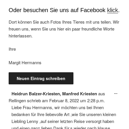
Oder besuchen Sie uns auf Facebook
klick
.
Dort können Sie auch Fotos Ihres Tieres mit uns teilen. Wir
freuen uns, wenn Sie uns hier ein paar freundliche Worte
hinterlassen.
Ihre
Margit Hermanns
Diese
...
Heidrun Balzer-Kriesten, Manfred Kriesten
aus
Meta
ein-/
Rellingen
schrieb am
Februar 8, 2022
um
2:28 p.m.
Liebe Frau Hermanns, wir möchten uns bei Ihnen
bedanken für Ihre liebevolle Art ,wie Sie unseren kleinen
Liebling Lenny ,auf seiner letzten Reise versorgt haben
und einen ganz lieben Dank für,s wieder nach Hause