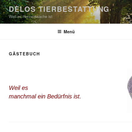
Zum
DELOS TIERBESTATTUNG
Inhalt
Weil es Herzenssache ist
springen
Menü
GÄSTEBUCH
Weil es
manchmal ein Bedürfnis ist.