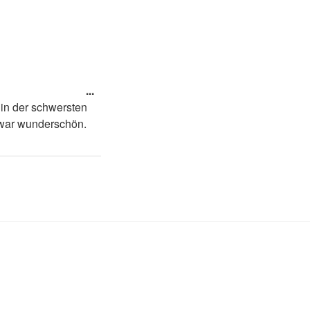
Diese
...
Metabox
 in der schwersten
ein-/ausblenden.
 war wunderschön.