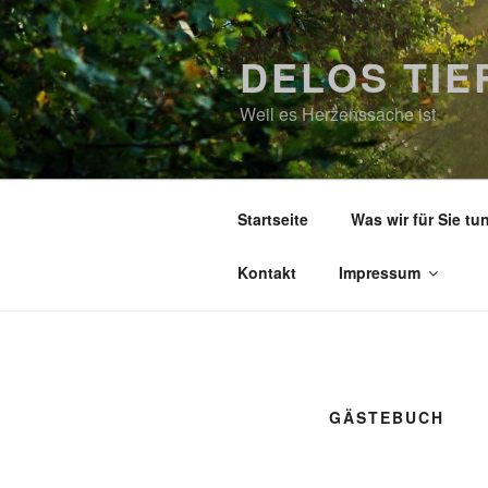
Zum
Inhalt
DELOS TI
springen
Weil es Herzenssache ist
Startseite
Was wir für Sie tu
Kontakt
Impressum
GÄSTEBUCH