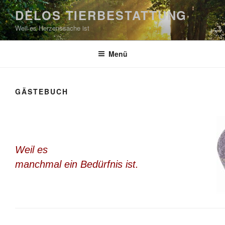
Zum
DELOS TIERBESTATTUNG
Inhalt
Weil es Herzenssache ist
springen
Menü
GÄSTEBUCH
Weil es
manchmal ein Bedürfnis ist.