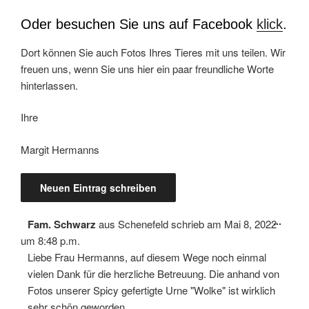
Oder besuchen Sie uns auf Facebook
klick
.
Dort können Sie auch Fotos Ihres Tieres mit uns teilen. Wir
freuen uns, wenn Sie uns hier ein paar freundliche Worte
hinterlassen.
Ihre
Margit Hermanns
Diese
...
Fam. Schwarz
aus
Schenefeld
schrieb am
Mai 8, 2022
Meta
ein-/
um
8:48 p.m.
Liebe Frau Hermanns, auf diesem Wege noch einmal
vielen Dank für die herzliche Betreuung. Die anhand von
Fotos unserer Spicy gefertigte Urne "Wolke" ist wirklich
sehr schön geworden.