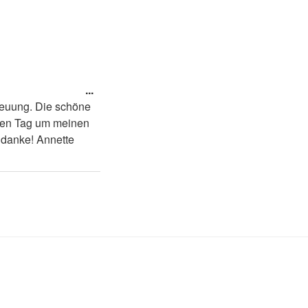
Diese
...
Metabox
reuung. Die schöne
ein-/ausblenden.
eden Tag um meinen
s danke! Annette