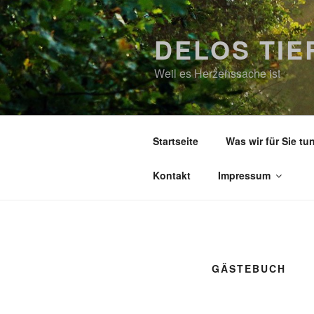
Zum
Inhalt
DELOS TI
springen
Weil es Herzenssache ist
Startseite
Was wir für Sie tu
Kontakt
Impressum
GÄSTEBUCH