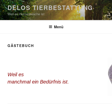
Zum
DELOS TIERBESTATTUNG
Inhalt
Weil es Herzenssache ist
springen
Menü
GÄSTEBUCH
Weil es
manchmal ein Bedürfnis ist.