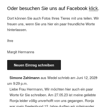
Oder besuchen Sie uns auf Facebook
klick
.
Dort können Sie auch Fotos Ihres Tieres mit uns teilen. Wir
freuen uns, wenn Sie uns hier ein paar freundliche Worte
hinterlassen.
Ihre
Margit Hermanns
Diese
...
Simone Zahlmann
aus
Wedel
schrieb am
Juni 12, 2023
Meta
ein-/
um
9:29 p.m.
Liebe Frau Herrmann, Wir möchten hier auch ein paar
Worte für Sie schreiben. Am 27.05.23 ist meine geliebte
Ronja leider völlig unverhofft von uns gegangen. Ronja
war mein Seelenhund 12 Jahre durften wir miteinander