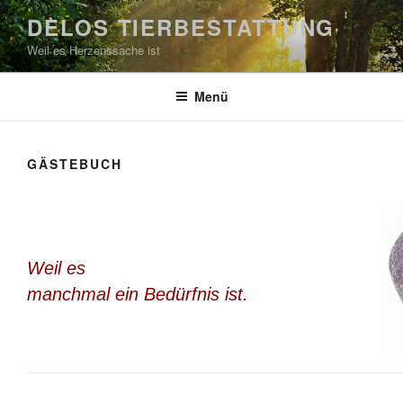
Zum
DELOS TIERBESTATTUNG
Inhalt
Weil es Herzenssache ist
springen
Menü
GÄSTEBUCH
Weil es
manchmal ein Bedürfnis ist.