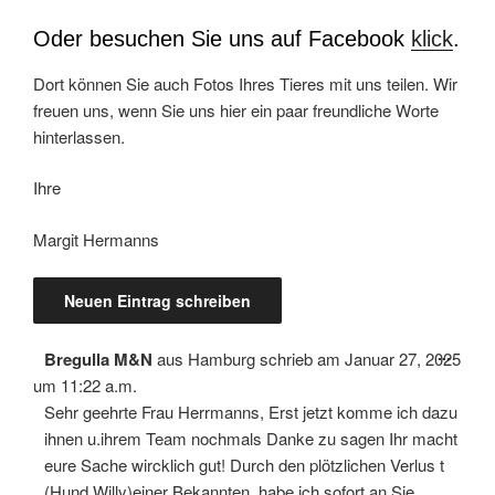
Oder besuchen Sie uns auf Facebook
klick
.
Dort können Sie auch Fotos Ihres Tieres mit uns teilen. Wir
freuen uns, wenn Sie uns hier ein paar freundliche Worte
hinterlassen.
Ihre
Margit Hermanns
Diese
...
Bregulla M&N
aus
Hamburg
schrieb am
Januar 27, 2025
Meta
ein-/
um
11:22 a.m.
Sehr geehrte Frau Herrmanns, Erst jetzt komme ich dazu
ihnen u.ihrem Team nochmals Danke zu sagen Ihr macht
eure Sache wircklich gut! Durch den plötzlichen Verlus t
(Hund Willy)einer Bekannten, habe ich sofort an Sie