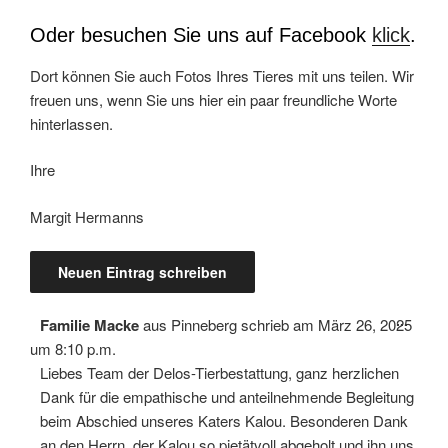
Oder besuchen Sie uns auf Facebook
klick
.
Dort können Sie auch Fotos Ihres Tieres mit uns teilen. Wir
freuen uns, wenn Sie uns hier ein paar freundliche Worte
hinterlassen.
Ihre
Margit Hermanns
Diese
...
Familie Macke
aus
Pinneberg
schrieb am
März 26, 2025
Meta
ein-/
um
8:10 p.m.
Liebes Team der Delos-Tierbestattung, ganz herzlichen
Dank für die empathische und anteilnehmende Begleitung
beim Abschied unseres Katers Kalou. Besonderen Dank
an den Herrn, der Kalou so pietätvoll abgeholt und ihn uns