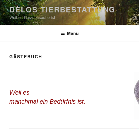
Zum
DELOS TIERBESTATTUNG
Inhalt
Weil es Herzenssache ist
springen
Menü
GÄSTEBUCH
Weil es
manchmal ein Bedürfnis ist.